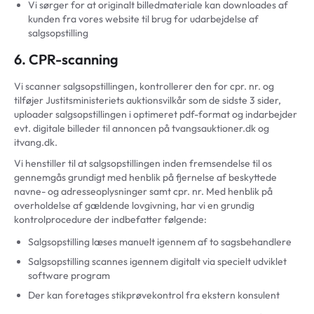
Vi sørger for at originalt billedmateriale kan downloades af
kunden fra vores website til brug for udarbejdelse af
salgsopstilling
6. CPR-scanning
Vi scanner salgsopstillingen, kontrollerer den for cpr. nr. og
tilføjer Justitsministeriets auktionsvilkår som de sidste 3 sider,
uploader salgsopstillingen i optimeret pdf-format og indarbejder
evt. digitale billeder til annoncen på tvangsauktioner.dk og
itvang.dk.
Vi henstiller til at salgsopstillingen inden fremsendelse til os
gennemgås grundigt med henblik på fjernelse af beskyttede
navne- og adresseoplysninger samt cpr. nr. Med henblik på
overholdelse af gældende lovgivning, har vi en grundig
kontrolprocedure der indbefatter følgende:
Salgsopstilling læses manuelt igennem af to sagsbehandlere
Salgsopstilling scannes igennem digitalt via specielt udviklet
software program
Der kan foretages stikprøvekontrol fra ekstern konsulent