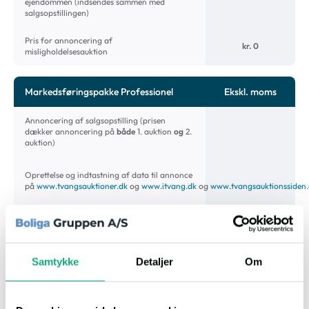
ejendommen (indsendes sammen med
salgsopstillingen)
Pris for annoncering af
kr. 0
misligholdelsesauktion
Markedsføringspakke Professionel
Ekskl. moms
Annoncering af salgsopstilling (prisen
dækker annoncering på
både
1. auktion
og
2.
auktion)
Oprettelse og indtastning af data til annonce
på
www.tvangsauktioner.dk
og
www.itvang.dk
og
www.tvangsauktionssiden
Annoncen vises yderligere på
www.boliga.dk
Cpr. scanning* samt manuel gennemgang af
Samtykke
Detaljer
Om
salgsopstillingen for cpr. numre samt sletning
af samme
kr. 5,000
Tilføjelse af Justitministeriets