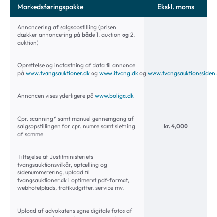
Markedsføringspakke
Ekskl. moms
Annoncering af salgsopstilling (prisen
dækker annoncering på
både
1. auktion
og
2.
auktion)
Oprettelse og indtastning af data til annonce
på
www.tvangsauktioner.dk
og
www.itvang.dk
og
www.tvangsauktionssiden
Annoncen vises yderligere på
www.boliga.dk
Cpr. scanning* samt manuel gennemgang af
salgsopstillingen for cpr. numre samt sletning
kr. 4,000
af samme
Tilføjelse af Justitministeriets
tvangsauktionsvilkår, optælling og
sidenummerering, upload til
tvangsauktioner.dk i optimeret pdf-format,
webhotelplads, trafikudgifter, service mv.
Upload af advokatens egne digitale fotos af