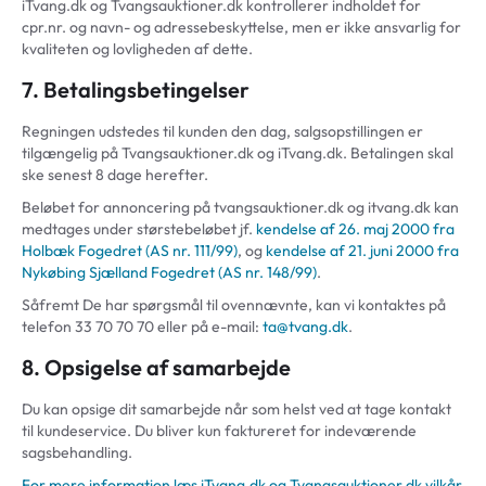
iTvang.dk og Tvangsauktioner.dk kontrollerer indholdet for
cpr.nr. og navn- og adressebeskyttelse, men er ikke ansvarlig for
kvaliteten og lovligheden af dette.
7. Betalingsbetingelser
Regningen udstedes til kunden den dag, salgsopstillingen er
tilgængelig på Tvangsauktioner.dk og iTvang.dk. Betalingen skal
ske senest 8 dage herefter.
Beløbet for annoncering på tvangsauktioner.dk og itvang.dk kan
medtages under størstebeløbet jf.
kendelse af 26. maj 2000 fra
Holbæk Fogedret (AS nr. 111/99)
, og
kendelse af 21. juni 2000 fra
Nykøbing Sjælland Fogedret (AS nr. 148/99)
.
Såfremt De har spørgsmål til ovennævnte, kan vi kontaktes på
telefon 33 70 70 70 eller på e-mail:
ta@tvang.dk
.
8. Opsigelse af samarbejde
Du kan opsige dit samarbejde når som helst ved at tage kontakt
til kundeservice. Du bliver kun faktureret for indeværende
sagsbehandling.
For mere information læs iTvang.dk og Tvangsauktioner.dk vilkår