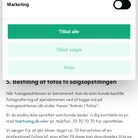
Markedsføring af en omberammet auktion er gratis
Marketing
Oplysning om besigtigelse, omberammelse eller aflysning er
gratis. Vi udsender straks på mail oplysningen herom til
samtlige potentielle købere, som har hentet salgsopstillingen,
samt viser oplysningen på tvangsauktioner.dk
Tillad alle
Såfremt ejendommen begæres på ny auktion (2. auktion)
markedsfører vi automatisk ejendommen med nyt
auktionstidspunkt unden yderligere omkostninger. Såfremt
Tillad valgte
salgsopstillingen indeholder rettelser ud over
auktionstidspunktet, skal ny salgsopstilling fremsendes
Afvis
Alle priser er ekskl. moms
5. Bestilling af fotos til salgsopstillingen
Når tvangsauktionen er berammet, kan du som kunde bestille
fotografering af ejendommen ved at logge ind på
tvangsauktioner.dk under fanen “Admin / fotos”.
Er du endnu ikke oprettet som kunde beder vi dig kontakte os pr.
mail
ta@tvang.dk
eller pr. telefon: 33 70 70 70 for oprettelse.
Vi sørger for at der bliver taget ca. 10 farvefotos af en
professionel fotograf, som efter få dage kan downloades til brug