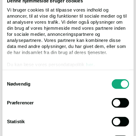
Denne hjemmeside bruger cookies
tvangsauktionsvilkår, optælling og
sidenummerering, upload til
Vi bruger cookies til at tilpasse vores indhold og
tvangsauktioner.dk i optimeret pdf-format,
annoncer, til at vise dig funktioner til sociale medier og til
webhotelplads, trafikudgifter, service mv.
at analysere vores trafik. Vi deler også oplysninger om
din brug af vores hjemmeside med vores partnere inden
Professionel udvendig fotografering
af
for sociale medier, annonceringspartnere og
ejendommen. Fotos kan hentes til brug for
analysepartnere. Vores partnere kan kombinere disse
udarbejdelse af salgsopstilling
data med andre oplysninger, du har givet dem, eller som
de har indsamlet fra din brug af deres tjenester.
Upload af advokatens egne digitale fotos af
ejendommen (indsendes sammen med
Du kan læse vores persondatapolitik
her
.
salgsopstillingen)
Samtykkevalg
Aflyst markedsføringspakke professionel (Ved
bestilling af fotos på forhånd,hvorefter
Nødvendig
auktionen bliver afværget, inden
kr. 1,000
salgsopstillingen er behandlet og
markedsført)
Præferencer
Pris for annoncering af
kr. 0
misligholdelsesauktion
Statistik
Indsendelse af rettelser til salgsopstillingen er gratis