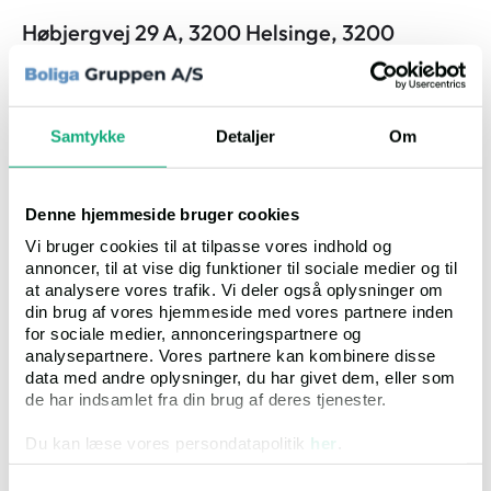
Høbjergvej 29 A, 3200 Helsinge, 3200
Helsinge
Salgsopstilling
Samtykke
Detaljer
Om
Auktion
1
Auktionsdato
13.08.2026, 13.00
Ejendomsværdi
Kr. 9.050.000
Klik
3088
Denne hjemmeside bruger cookies
Vi bruger cookies til at tilpasse vores indhold og
Bolig:
380 m²
annoncer, til at vise dig funktioner til sociale medier og til
Erhverv:
190 m²
at analysere vores trafik. Vi deler også oplysninger om
Grund:
364.405 m²
din brug af vores hjemmeside med vores partnere inden
for sociale medier, annonceringspartnere og
analysepartnere. Vores partnere kan kombinere disse
data med andre oplysninger, du har givet dem, eller som
Villa
de har indsamlet fra din brug af deres tjenester.
Du kan læse vores persondatapolitik
her
.