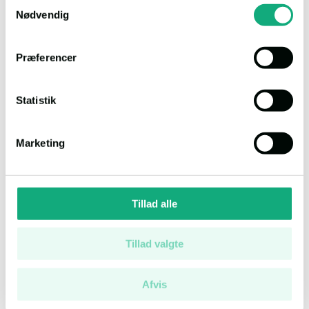
Samtykkevalg
Nødvendig
Præferencer
Tvedåsvej 7, 3320 Skævinge
Salgsopstilling
Statistik
Auktion
1
Auktionsdato
27.08.2026, 9.00
Marketing
Ejendomsværdi
Kr. 2.424.000
Klik
1244
Bolig:
148 m²
Tillad alle
Erhverv:
0 m²
Grund:
1.015 m²
Tillad valgte
Afvis