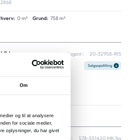
2868
rhverv:
0 m²
Grund:
758 m²
940 Læsø
Sagsnr:
20-32958-RIS
Salgsopstilling
1
12.08.2026, 9.00
Om
Kr. 810.000
3688
rhverv:
0 m²
Grund:
2.143 m²
 medier og til at analysere
nden for sociale medier,
e oplysninger, du har givet
j 2, 9490 Pandrup
Sagsnr:
578-551420 MK/bs