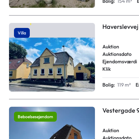
Bolig:
154 m²
Haverslevvej
Villa
Auktion
Auktionsdato
Ejendomsværdi
Klik
Bolig:
119 m²
E
Vestergade 9
Beboelsesejendom
Auktion
Auktionsdato