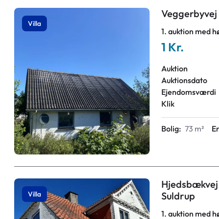
Veggerbyvej 
Villa
1. auktion med h
1 Kr.
Auktion
Auktionsdato
Ejendomsværdi
Klik
Bolig:
73 m²
E
Hjedsbækvej 3
Villa
Suldrup
1. auktion med h