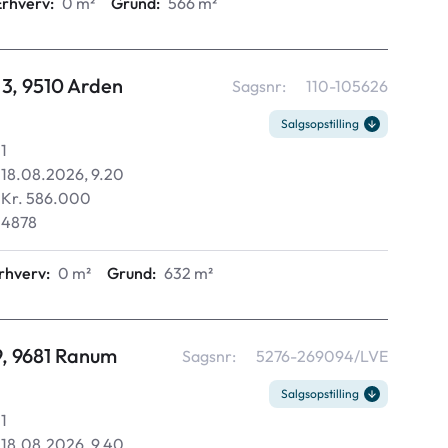
Erhverv:
0 m²
Grund:
566 m²
 3, 9510 Arden
Sagsnr:
110-105626
Salgsopstilling
1
18.08.2026, 9.20
Kr. 586.000
4878
rhverv:
0 m²
Grund:
632 m²
, 9681 Ranum
Sagsnr:
5276-269094/LVE
Salgsopstilling
1
18.08.2026, 9.40