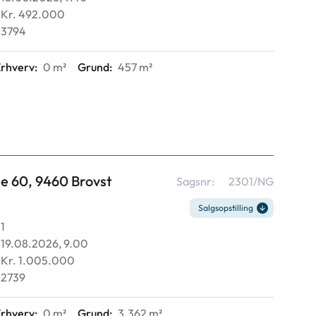
Kr. 492.000
3794
rhverv:
0 m²
Grund:
457 m²
e 60, 9460 Brovst
Sagsnr:
2301/NG
Salgsopstilling
1
19.08.2026, 9.00
Kr. 1.005.000
2739
rhverv:
0 m²
Grund:
3.362 m²