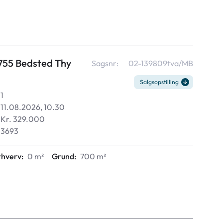
7755 Bedsted Thy
Sagsnr:
02-139809tva/MB
Salgsopstilling
1
11.08.2026, 10.30
Kr. 329.000
3693
rhverv:
0 m²
Grund:
700 m²