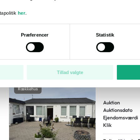
Beboelsesejendom
apolitik
her
.
Auktion
Auktionsdato
Ejendomsværdi
Præferencer
Statistik
Klik
Bolig:
221 m²
E
Tillad valgte
Grønlandssti
Rækkehus
Auktion
Auktionsdato
Ejendomsværdi
Klik