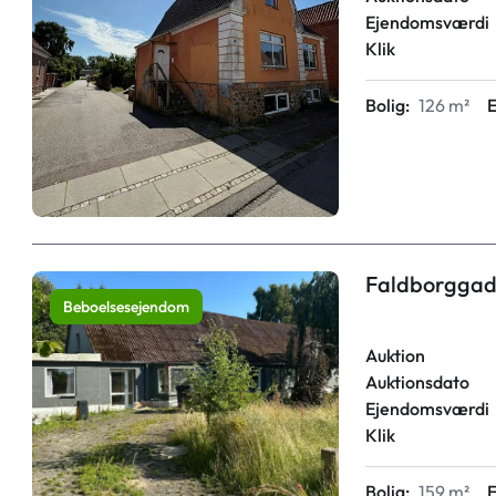
Ejendomsværdi
Klik
Bolig:
126 m²
E
Faldborggad
Beboelsesejendom
Auktion
Auktionsdato
Ejendomsværdi
Klik
Bolig:
159 m²
E