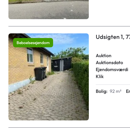
Udsigten 1, 
Beboelsesejendom
Auktion
Auktionsdato
Ejendomsværdi
Klik
Bolig:
92 m²
E