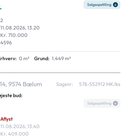
.
Salgsopstilling
2
11.08.2026, 13.20
Kr. 710.000
4596
rhverv:
0 m²
Grund:
1.449 m²
 14, 9574 Bælum
Sagsnr:
578-552912 MK/bs
øjeste bud:
.
Salgsopstilling
Aflyst
11.08.2026, 13.40
Kr. 409.000