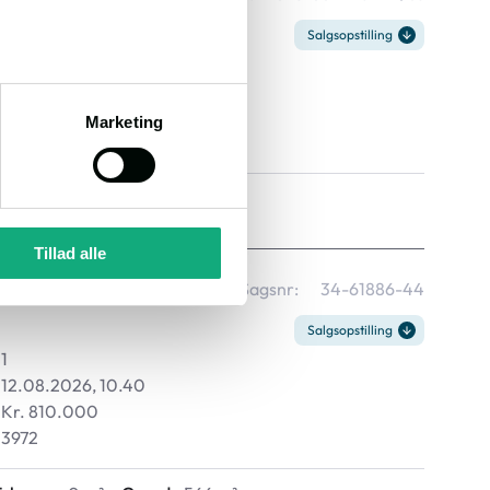
Salgsopstilling
1
12.08.2026, 9.40
Kr. 960.000
Marketing
3507
rhverv:
23 m²
Grund:
573 m²
Tillad alle
 4, 9850 Hirtshals
Sagsnr:
34-61886-44
Salgsopstilling
1
12.08.2026, 10.40
Kr. 810.000
3972