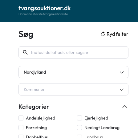
tvangsauktioner.dk
Danmarks største tvangsauktionssite
Søg
Ryd felter
Nordjylland
Kommuner
Kategorier
Andelslejlighed
Ejerlejlighed
Forretning
Nedlagt Landbrug
Dobbelthus
Landbrug