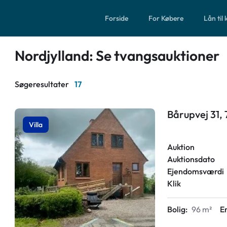
Forside
For Købere
Lån til
Nordjylland: Se tvangsauktioner
Søgeresultater
17
Bårupvej 31, 
Villa
Auktion
Auktionsdato
Ejendomsværdi
Klik
Bolig:
96 m²
E