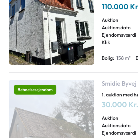
110.000 Kr
Auktion
Auktionsdato
Ejendomsværdi
Klik
Bolig:
158 m²
E
Smidie Byvej
Beboelsesejendom
1. auktion med h
30.000 Kr
Auktion
Auktionsdato
Ejendomsværdi