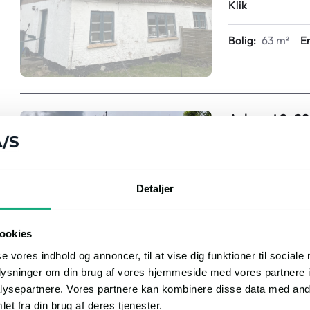
Klik
Bolig:
63 m²
E
Askevej 2, 9
Villa
Auktion
Auktionsdato
Detaljer
Ejendomsværdi
Klik
ookies
Bolig:
90 m²
E
se vores indhold og annoncer, til at vise dig funktioner til sociale
oplysninger om din brug af vores hjemmeside med vores partnere i
ysepartnere. Vores partnere kan kombinere disse data med andr
Svanemoseve
et fra din brug af deres tjenester.