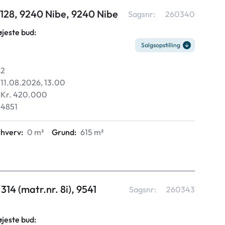
128, 9240 Nibe, 9240 Nibe
Sagsnr:
260340
øjeste bud:
Salgsopstilling
2
11.08.2026, 13.00
Kr. 420.000
4851
rhverv:
0 m²
Grund:
615 m²
14 (matr.nr. 8i), 9541
Sagsnr:
260343
øjeste bud: