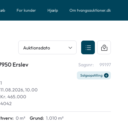
 køb
For kunder
Hjælp
Om tvangsauktioner.dk
Auktionsdato
7950 Erslev
Sagsnr:
99197
Salgsopstilling
1
11.08.2026, 10.00
Kr. 465.000
4042
rhverv:
0 m²
Grund:
1.010 m²