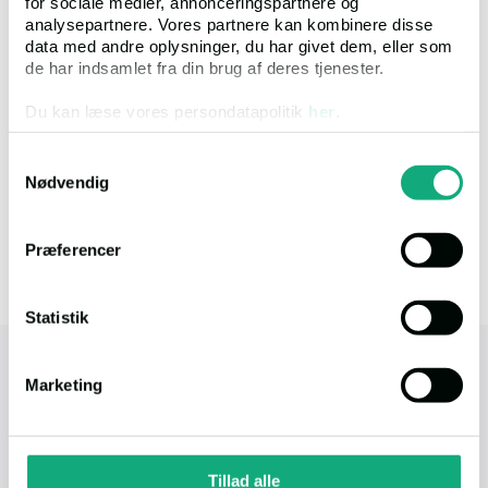
for sociale medier, annonceringspartnere og
Ups! Vi kan ikke finde nogen resultater der matcher din søgning.
analysepartnere. Vores partnere kan kombinere disse
Du kan prøve at ændre i dine kriterier, for at fremsøge andre
data med andre oplysninger, du har givet dem, eller som
ejendomme.
de har indsamlet fra din brug af deres tjenester.
Du kan læse vores persondatapolitik
her
.
Samtykkevalg
Nødvendig
Præferencer
Statistik
tvangsauktioner.dk
Marketing
Tvangsauktioner ApS - Øster Alle 48, 4. tv. (Tårn
D),
DK-2100 København Ø
Tillad alle