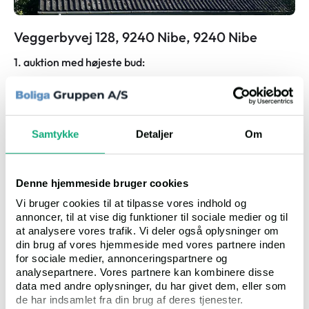
Veggerbyvej 128, 9240 Nibe, 9240 Nibe
1. auktion med højeste bud:
1 Kr.
Salgsopstilling
Samtykke
Detaljer
Om
Auktion
2
Auktionsdato
11.08.2026, 13.00
Ejendomsværdi
Kr. 420.000
Klik
5243
Denne hjemmeside bruger cookies
Vi bruger cookies til at tilpasse vores indhold og
Bolig:
73 m²
annoncer, til at vise dig funktioner til sociale medier og til
Erhverv:
0 m²
at analysere vores trafik. Vi deler også oplysninger om
Grund:
615 m²
din brug af vores hjemmeside med vores partnere inden
for sociale medier, annonceringspartnere og
analysepartnere. Vores partnere kan kombinere disse
data med andre oplysninger, du har givet dem, eller som
Villa
de har indsamlet fra din brug af deres tjenester.