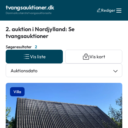
tvangsauktioner.dk
Rediger
Danmarks største tvangsauktionssite
2. auktion i Nordjylland: Se
tvangsauktioner
Søgeresultater
2
Vis liste
Vis kort
Auktionsdato
Villa