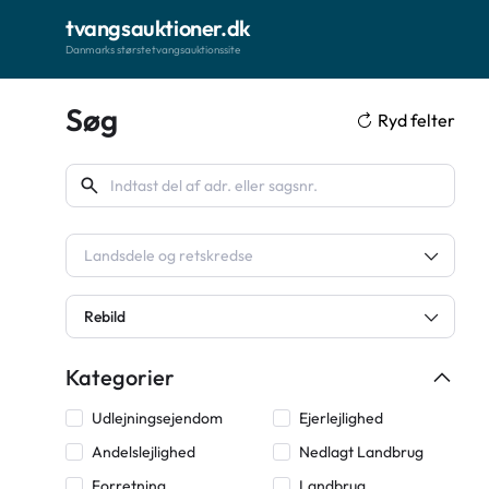
tvangsauktioner.dk
Danmarks største tvangsauktionssite
Søg
Ryd felter
Landsdele og retskredse
Rebild
Kategorier
Udlejningsejendom
Ejerlejlighed
Andelslejlighed
Nedlagt Landbrug
Forretning
Landbrug