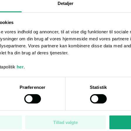
Detaljer
Smidie Byvej
Beboelsesejendom
1. auktion med h
ookies
30.000 Kr
se vores indhold og annoncer, til at vise dig funktioner til sociale
Auktion
oplysninger om din brug af vores hjemmeside med vores partnere i
Auktionsdato
ysepartnere. Vores partnere kan kombinere disse data med andr
Ejendomsværdi
et fra din brug af deres tjenester.
Klik
apolitik
her
.
Bolig:
63 m²
E
Præferencer
Statistik
Thulstrupvej
Villa
Tillad valgte
Auktion