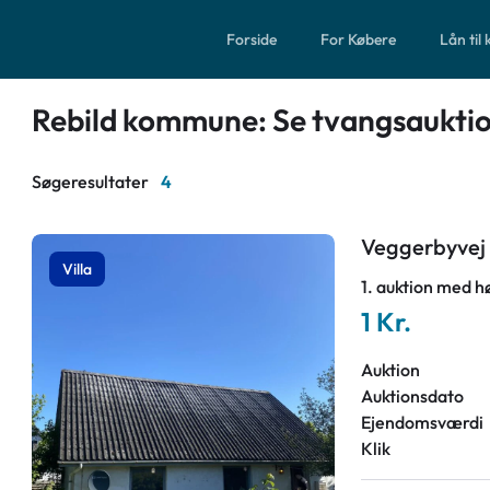
Forside
For Købere
Lån til
Rebild kommune: Se tvangsaukti
Søgeresultater
4
Veggerbyvej 
Villa
1. auktion med h
1 Kr.
Auktion
Auktionsdato
Ejendomsværdi
Klik