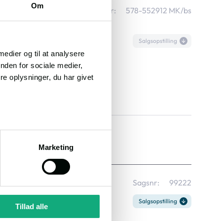
Om
 14, 9574 Bælum
Sagsnr:
578-552912 MK/bs
øjeste bud:
.
Salgsopstilling
 medier og til at analysere
Aflyst
nden for sociale medier,
11.08.2026, 13.40
e oplysninger, du har givet
Kr. 409.000
2937
rhverv:
0 m²
Grund:
758 m²
Marketing
 1, 9610 Nørager
Sagsnr:
99222
Salgsopstilling
Tillad alle
1