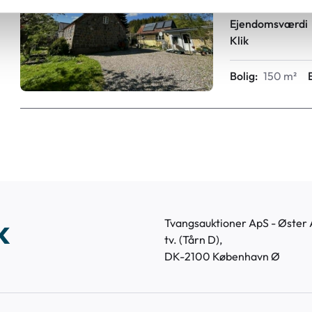
Auktionsdato
Ejendomsværdi
Klik
Bolig:
150 m²
k
Tvangsauktioner ApS - Øster A
tv. (Tårn D),
DK-2100 København Ø