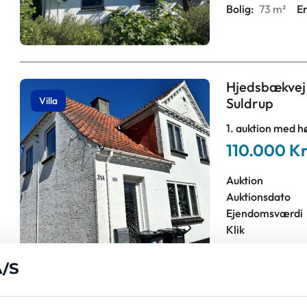
Bolig:
73 m²
E
Hjedsbækvej 3
Villa
Suldrup
1. auktion med h
110.000 Kr
Auktion
Auktionsdato
Ejendomsværdi
Klik
Bolig:
158 m²
E