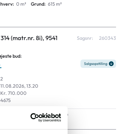
rhverv:
0 m²
Grund:
615 m²
14 (matr.nr. 8i), 9541
Sagsnr:
260343
øjeste bud:
.
Salgsopstilling
2
11.08.2026, 13.20
Kr. 710.000
4675
rhverv:
0 m²
Grund:
1.449 m²