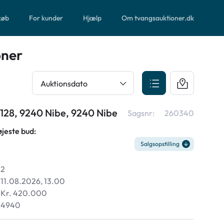
 køb
For kunder
Hjælp
Om tvangsauktioner.dk
oner
Auktionsdato
128, 9240 Nibe, 9240 Nibe
Sagsnr:
260340
øjeste bud:
Salgsopstilling
2
11.08.2026, 13.00
Kr. 420.000
4940