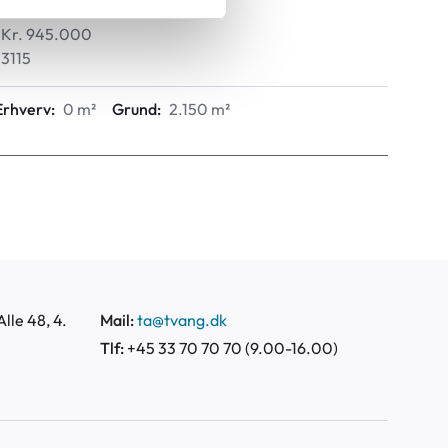
01.09.2026, 9.20
Kr. 945.000
3115
Erhverv:
0 m²
Grund:
2.150 m²
lle 48, 4.
Mail:
ta@tvang.dk
Tlf:
+45 33 70 70 70 (9.00-16.00)