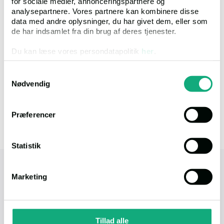
for sociale medier, annonceringspartnere og
Ups! Vi kan ikke finde nogen resultater der matcher din søgning.
analysepartnere. Vores partnere kan kombinere disse
Du kan prøve at ændre i dine kriterier, for at fremsøge andre
data med andre oplysninger, du har givet dem, eller som
ejendomme.
de har indsamlet fra din brug af deres tjenester.
Du kan læse vores persondatapolitik
her
.
Samtykkevalg
Nødvendig
Præferencer
Statistik
tvangsauktioner.dk
Marketing
Tvangsauktioner ApS - Øster Alle 48, 4. tv. (Tårn
D),
DK-2100 København Ø
Tillad alle