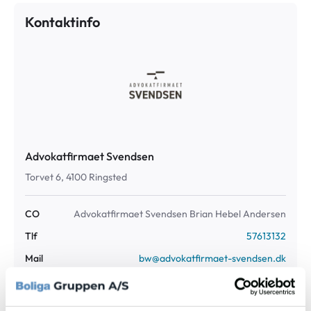
Kontaktinfo
Advokatfirmaet Svendsen
Torvet 6, 4100 Ringsted
CO
Advokatfirmaet Svendsen Brian Hebel Andersen
Tlf
57613132
Mail
bw@advokatfirmaet-svendsen.dk
Jr. nr
45836-17 /bw