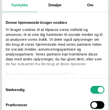
Samtykke
Detaljer
Om
Fogedret
Retten i Holbæk
Denne hjemmeside bruger cookies
Domhusstræde 1, 4300, Holbæk
Vi bruger cookies til at tilpasse vores indhold og
annoncer, til at vise dig funktioner til sociale medier og til
Tlf
99 68 66 00
at analysere vores trafik. Vi deler også oplysninger om
din brug af vores hjemmeside med vores partnere inden
Mail
foged.hbk@domstol.dk
for sociale medier, annonceringspartnere og
analysepartnere. Vores partnere kan kombinere disse
data med andre oplysninger, du har givet dem, eller som
Link til ejendommen
de har indsamlet fra din brug af deres tjenester.
Du kan læse vores persondatapolitik
her
.
Samtykkevalg
Nødvendig
Der er fremvisning af ejendommen den 18. august 2026 kl. 14:30 –
15:00.
Præferencer
Tilmelding er nødvendig og skal ske til Advokatfirmaet Svendsen