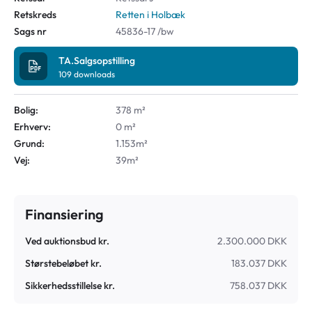
Retskreds
Retten i Holbæk
Sags nr
45836-17 /bw
TA.Salgsopstilling
109
downloads
Bolig:
378 m²
Erhverv:
0 m²
Grund:
1.153m²
Vej:
39m²
Finansiering
Ved auktionsbud kr.
2.300.000 DKK
Størstebeløbet kr.
183.037 DKK
Sikkerhedsstillelse kr.
758.037 DKK