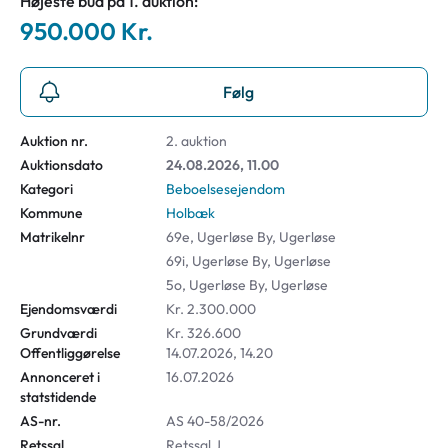
Højeste bud på 1. auktion:
950.000 Kr.
Følg
Auktion nr.
2. auktion
Auktionsdato
24.08.2026, 11.00
Kategori
Beboelsesejendom
Kommune
Holbæk
Matrikelnr
69e, Ugerløse By, Ugerløse
69i, Ugerløse By, Ugerløse
5o, Ugerløse By, Ugerløse
Ejendomsværdi
Kr. 2.300.000
Grundværdi
Kr. 326.600
Offentliggørelse
14.07.2026, 14.20
Annonceret i
16.07.2026
statstidende
AS-nr.
AS 40-58/2026
Retssal
Retssal J