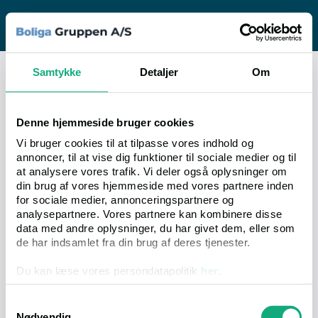
tvangsauktioner.dk
tvangsauktioner.dk
Danmarks største tvangsauktionssite
Tvangsauktioner ApS - Øster Alle 48, 4. tv. (Tårn
D),
Samtykke
Detaljer
Om
DK-2100 København Ø
Mail:
ta@tvang.dk
Denne hjemmeside bruger cookies
Tlf:
+45 33 70 70 70 (9.00-16.00)
Vi bruger cookies til at tilpasse vores indhold og
annoncer, til at vise dig funktioner til sociale medier og til
LANDSDELE
at analysere vores trafik. Vi deler også oplysninger om
din brug af vores hjemmeside med vores partnere inden
RETSKREDSE
for sociale medier, annonceringspartnere og
analysepartnere. Vores partnere kan kombinere disse
KOMMUNER
data med andre oplysninger, du har givet dem, eller som
de har indsamlet fra din brug af deres tjenester.
KATEGORIER
Du kan læse vores persondatapolitik
her
.
Cookiedeklarationen og Privatlivspolitik
Samtykkevalg
Nødvendig