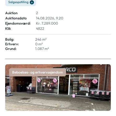
Salgsopstilling
Auktion
2
Auktionsdato
14.08.2026, 9.20
Ejendomsværdi
Kr. 7.289.000
Klik
4822
Bolig:
246 m²
Erhverv:
0 m²
Grund:
1.087 m²
Beboelses- og erhvervsejendom