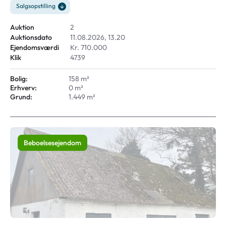
Salgsopstilling
Auktion
2
Auktionsdato
11.08.2026, 13.20
Ejendomsværdi
Kr. 710.000
Klik
4739
Bolig:
158 m²
Erhverv:
0 m²
Grund:
1.449 m²
Beboelsesejendom