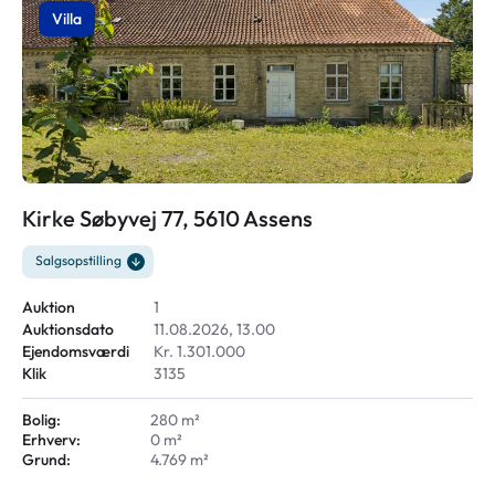
Villa
Kirke Søbyvej 77, 5610 Assens
Salgsopstilling
Auktion
1
Auktionsdato
11.08.2026, 13.00
Ejendomsværdi
Kr. 1.301.000
Klik
3135
Bolig:
280 m²
Erhverv:
0 m²
Grund:
4.769 m²