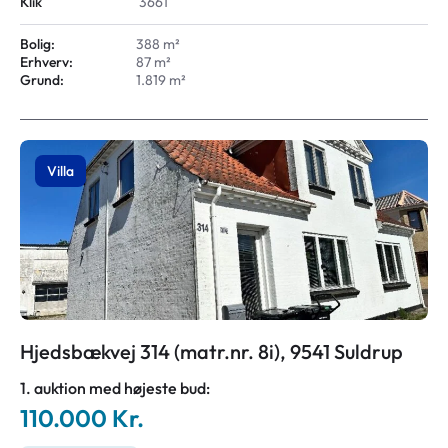
Klik
3661
Bolig:
388 m²
Erhverv:
87 m²
Grund:
1.819 m²
Villa
Hjedsbækvej 314 (matr.nr. 8i), 9541 Suldrup
1. auktion med højeste bud:
110.000 Kr.