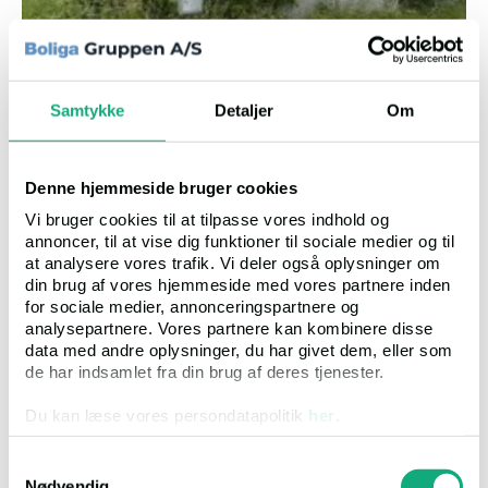
Samtykke
Detaljer
Om
Gyden 3, 5900 Rudkøbing, 5900 Rudkøbing
Salgsopstilling
Denne hjemmeside bruger cookies
Vi bruger cookies til at tilpasse vores indhold og
Auktion
1
annoncer, til at vise dig funktioner til sociale medier og til
Auktionsdato
12.08.2026, 9.00
at analysere vores trafik. Vi deler også oplysninger om
Ejendomsværdi
Kr. 390.000
din brug af vores hjemmeside med vores partnere inden
Klik
5454
for sociale medier, annonceringspartnere og
analysepartnere. Vores partnere kan kombinere disse
Bolig:
159 m²
data med andre oplysninger, du har givet dem, eller som
Erhverv:
0 m²
de har indsamlet fra din brug af deres tjenester.
Grund:
552 m²
Du kan læse vores persondatapolitik
her
.
Samtykkevalg
Villa
Nødvendig