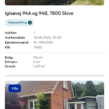
Iglsøvej 94A og 94B, 7800 Skive
Salgsopstilling
Auktion
1
Auktionsdato
14.08.2026, 10.00
Ejendomsværdi
Kr. 900.000
Klik
3450
Bolig:
176 m²
Erhverv:
0 m²
Grund:
1.631 m²
Villa