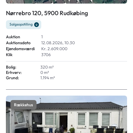
Nørrebro 120, 5900 Rudkøbing
Salgsopstilling
Auktion
1
Auktionsdato
12.08.2026, 10.30
Ejendomsværdi
Kr. 2.609.000
Klik
3706
Bolig:
320 m²
Erhverv:
0 m²
Grund:
1.194 m²
Rækkehus