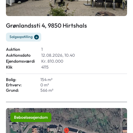
Grønlandssti 4, 9850 Hirtshals
Salgsopstilling
Auktion
1
Auktionsdato
12.08.2026, 10.40
Ejendomsværdi
Kr. 810.000
Klik
4115
Bolig:
154 m²
Erhverv:
0 m²
Grund:
566 m²
Beboelsesejendom