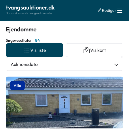
tvangsauktioner.dk
Rediger
Danmarks største tvangsauktionssite
Ejendomme
Søgeresultater
84
Vis liste
Vis kort
Auktionsdato
Villa