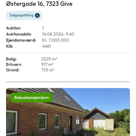
Østergade 16, 7323 Give
Salgsopstilling
Auktion
1
Auktionsdato
14.08.2026, 9.40
Ejendomsværdi
Kr. 7.003.000
Klik
4481
Bolig:
2529 m²
Erhverv:
917 m²
Grund:
733 m²
Beboelsesejendom