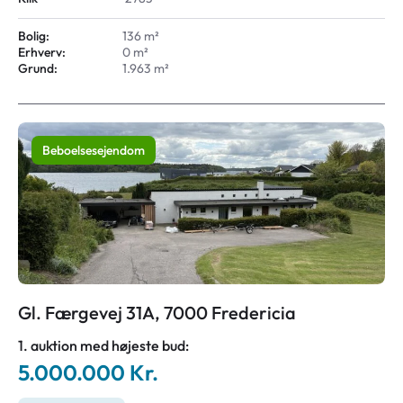
Bolig:
136 m²
Erhverv:
0 m²
Grund:
1.963 m²
Beboelsesejendom
Gl. Færgevej 31A, 7000 Fredericia
1. auktion med højeste bud:
5.000.000 Kr.