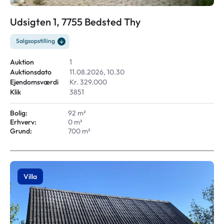
Udsigten 1, 7755 Bedsted Thy
Salgsopstilling
Auktion
1
Auktionsdato
11.08.2026, 10.30
Ejendomsværdi
Kr. 329.000
Klik
3851
Bolig:
92 m²
Erhverv:
0 m²
Grund:
700 m²
Villa