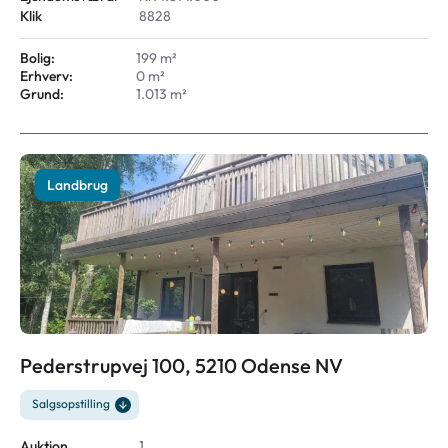
Klik
8828
Bolig:
199 m²
Erhverv:
0 m²
Grund:
1.013 m²
Landbrug
Pederstrupvej 100, 5210 Odense NV
Salgsopstilling
Auktion
1