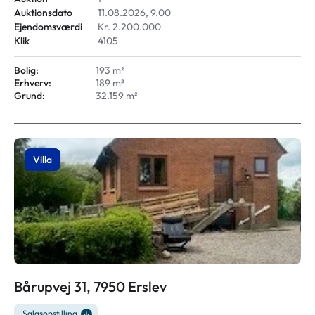
Auktionsdato
11.08.2026, 9.00
Ejendomsværdi
Kr. 2.200.000
Klik
4105
Bolig:
193 m²
Erhverv:
189 m²
Grund:
32.159 m²
Villa
Bårupvej 31, 7950 Erslev
Salgsopstilling