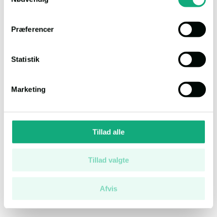
Præferencer
Statistik
Askevej 2, 9940 Læsø
Marketing
Salgsopstilling
Auktion
1
Auktionsdato
12.08.2026, 9.00
Tillad alle
Ejendomsværdi
Kr. 810.000
Klik
3835
Tillad valgte
Bolig:
90 m²
Erhverv:
0 m²
Grund:
2.143 m²
Afvis