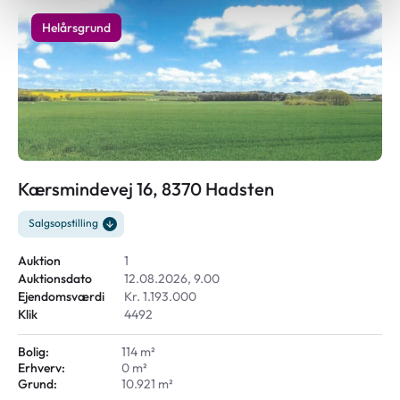
Helårsgrund
Kærsmindevej 16, 8370 Hadsten
Salgsopstilling
Auktion
1
Auktionsdato
12.08.2026, 9.00
Ejendomsværdi
Kr. 1.193.000
Klik
4492
Bolig:
114 m²
Erhverv:
0 m²
Grund:
10.921 m²