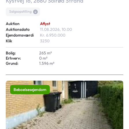
Kystvej 16, 2680 Solrød Strand
Salgsopstilling
Auktion
Aflyst
Auktionsdato
11.08.2026, 10.00
Ejendomsværdi
Kr. 6.950.000
Klik
3230
Bolig:
265 m²
Erhverv:
0 m²
Grund:
1.596 m²
Beboelsesejendom