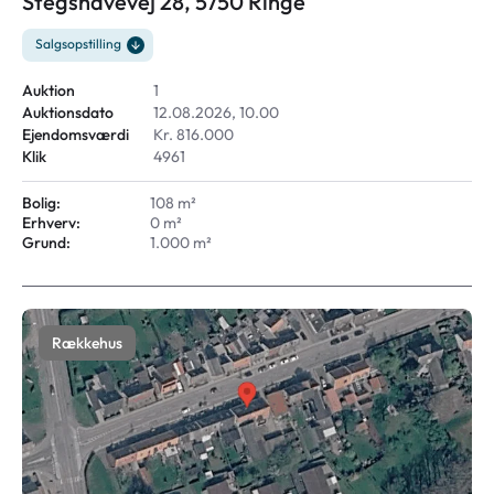
Stegshavevej 28, 5750 Ringe
Salgsopstilling
Auktion
1
Auktionsdato
12.08.2026, 10.00
Ejendomsværdi
Kr. 816.000
Klik
4961
Bolig:
108 m²
Erhverv:
0 m²
Grund:
1.000 m²
Rækkehus