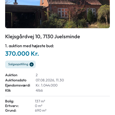
Klejsgårdvej 10, 7130 Juelsminde
1. auktion med højeste bud:
370.000 Kr.
Salgsopstilling
Auktion
2
Auktionsdato
07.08.2026, 11.30
Ejendomsværdi
Kr. 1.044.000
Klik
4166
Bolig:
137 m²
Erhverv:
0 m²
Grund:
690 m²