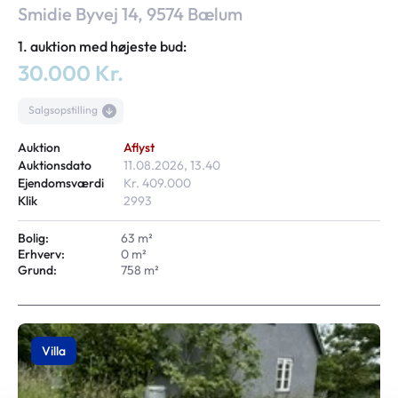
Smidie Byvej 14, 9574 Bælum
1. auktion med højeste bud:
30.000 Kr.
Salgsopstilling
Auktion
Aflyst
Auktionsdato
11.08.2026, 13.40
Ejendomsværdi
Kr. 409.000
Klik
2993
Bolig:
63 m²
Erhverv:
0 m²
Grund:
758 m²
Villa