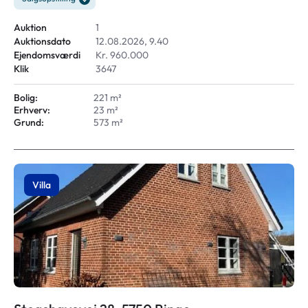
Auktion
1
Auktionsdato
12.08.2026, 9.40
Ejendomsværdi
Kr. 960.000
Klik
3647
Bolig:
221 m²
Erhverv:
23 m²
Grund:
573 m²
Villa