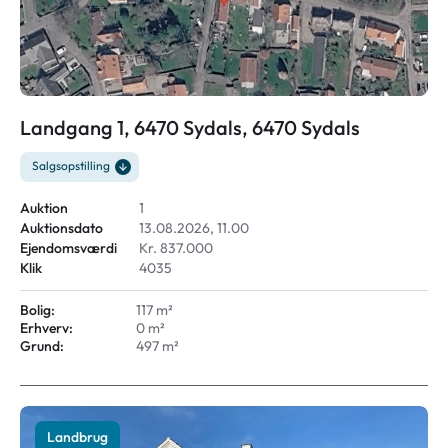
Landgang 1, 6470 Sydals, 6470 Sydals
Salgsopstilling
Auktion
1
Auktionsdato
13.08.2026, 11.00
Ejendomsværdi
Kr. 837.000
Klik
4035
Bolig:
117 m²
Erhverv:
0 m²
Grund:
497 m²
Landbrug