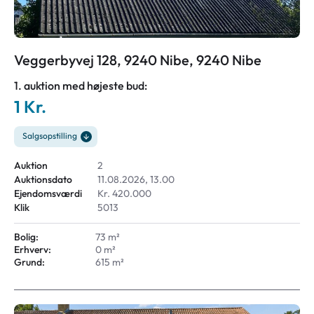
Veggerbyvej 128, 9240 Nibe, 9240 Nibe
1. auktion med højeste bud:
1 Kr.
Salgsopstilling
Auktion
2
Auktionsdato
11.08.2026, 13.00
Ejendomsværdi
Kr. 420.000
Klik
5013
Bolig:
73 m²
Erhverv:
0 m²
Grund:
615 m²