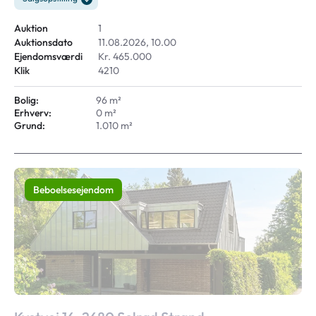
Auktion
1
Auktionsdato
11.08.2026, 10.00
Ejendomsværdi
Kr. 465.000
Klik
4210
Bolig:
96 m²
Erhverv:
0 m²
Grund:
1.010 m²
Beboelsesejendom