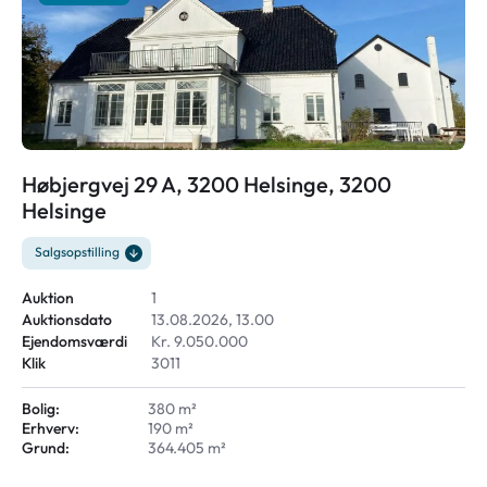
Høbjergvej 29 A, 3200 Helsinge, 3200
Helsinge
Salgsopstilling
Auktion
1
Auktionsdato
13.08.2026, 13.00
Ejendomsværdi
Kr. 9.050.000
Klik
3011
Bolig:
380 m²
Erhverv:
190 m²
Grund:
364.405 m²