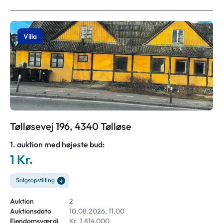
Villa
Tølløsevej 196, 4340 Tølløse
1. auktion med højeste bud:
1 Kr.
Salgsopstilling
Auktion
2
Auktionsdato
10.08.2026, 11.00
Ejendomsværdi
Kr. 1.814.000