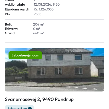
Auktionsdato
12.08.2026, 9.30
Ejendomsværdi
Kr. 1.126.000
Klik
2583
Bolig:
204 m²
Erhverv:
0 m²
Grund:
660 m²
Beboelsesejendom
Svanemosevej 2, 9490 Pandrup
Salgsopstilling