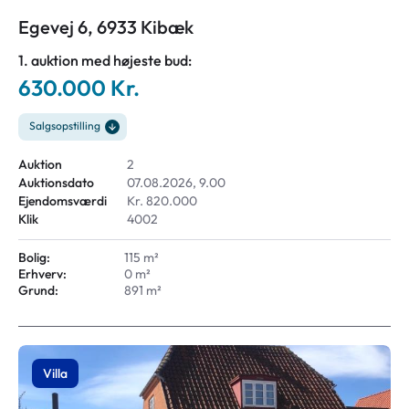
Egevej 6, 6933 Kibæk
1. auktion med højeste bud:
630.000 Kr.
Salgsopstilling
Auktion
2
Auktionsdato
07.08.2026, 9.00
Ejendomsværdi
Kr. 820.000
Klik
4002
Bolig:
115 m²
Erhverv:
0 m²
Grund:
891 m²
Villa