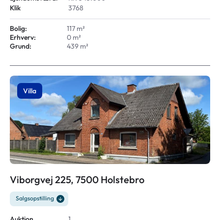
Klik
3768
Bolig:
117 m²
Erhverv:
0 m²
Grund:
439 m²
Villa
Viborgvej 225, 7500 Holstebro
Salgsopstilling
Auktion
1