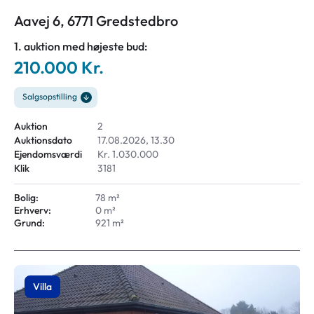
Aavej 6, 6771 Gredstedbro
1. auktion med højeste bud:
210.000 Kr.
Salgsopstilling
Auktion
2
Auktionsdato
17.08.2026, 13.30
Ejendomsværdi
Kr. 1.030.000
Klik
3181
Bolig:
78 m²
Erhverv:
0 m²
Grund:
921 m²
Villa