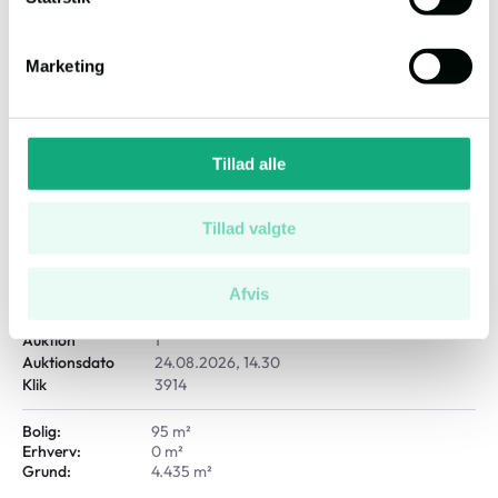
Andelslejlighed
Marketing
Tillad alle
Tillad valgte
Egebakken 5A, 6705 Esbjerg Ø
Afvis
Salgsopstilling
Auktion
1
Auktionsdato
24.08.2026, 14.30
Klik
3914
Bolig:
95 m²
Erhverv:
0 m²
Grund:
4.435 m²