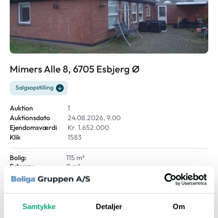
Mimers Alle 8, 6705 Esbjerg Ø
Salgsopstilling
Auktion
1
Auktionsdato
24.08.2026, 9.00
Ejendomsværdi
Kr. 1.652.000
Klik
1583
Bolig:
115 m²
Erhverv:
0 m²
Grund:
788 m²
Samtykke
Detaljer
Om