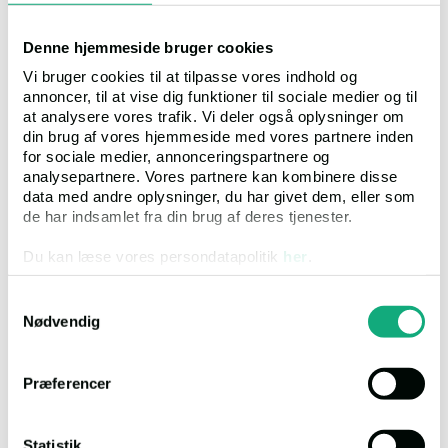
Villa
Denne hjemmeside bruger cookies
Vi bruger cookies til at tilpasse vores indhold og
annoncer, til at vise dig funktioner til sociale medier og til
at analysere vores trafik. Vi deler også oplysninger om
din brug af vores hjemmeside med vores partnere inden
for sociale medier, annonceringspartnere og
analysepartnere. Vores partnere kan kombinere disse
Jernvedvej 220, 6771 Gredstedbro
data med andre oplysninger, du har givet dem, eller som
de har indsamlet fra din brug af deres tjenester.
Salgsopstilling
Du kan læse vores persondatapolitik
her
.
Auktion
1
Auktionsdato
24.08.2026, 13.30
Samtykkevalg
Ejendomsværdi
Kr. 559.000
Nødvendig
Klik
2887
Bolig:
80 m²
Præferencer
Erhverv:
0 m²
Grund:
697 m²
Statistik