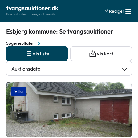
tvangsauktioner.dk
Rediger
Danmarks største tvangsauktionssite
Esbjerg kommune: Se tvangsauktioner
Søgeresultater
5
Vis liste
Vis kort
Auktionsdato
Villa