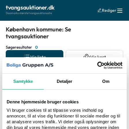
tvangsauktioner.dk
Rediger
Danmarks største tvangsauktionssite
København kommune: Se
tvangsauktioner
Søgeresultater
0
Vis liste
Vis kort
Auktionsdato
Samtykke
Detaljer
Om
Denne hjemmeside bruger cookies
Vi bruger cookies til at tilpasse vores indhold og
annoncer, til at vise dig funktioner til sociale medier og til
at analysere vores trafik. Vi deler også oplysninger om
Ingen resultater fundet
din brug af vores hjemmeside med vores partnere inden