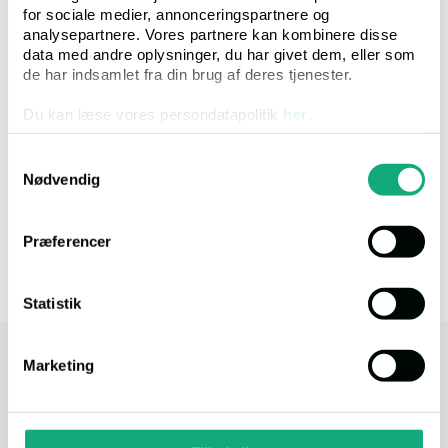
for sociale medier, annonceringspartnere og
analysepartnere. Vores partnere kan kombinere disse
Ups! Vi kan ikke finde nogen resultater der matcher din søgning.
data med andre oplysninger, du har givet dem, eller som
Du kan prøve at ændre i dine kriterier, for at fremsøge andre
de har indsamlet fra din brug af deres tjenester.
ejendomme.
Du kan læse vores persondatapolitik
her
.
Samtykkevalg
Nødvendig
Præferencer
Statistik
tvangsauktioner.dk
Marketing
Tvangsauktioner ApS - Øster Alle 48, 4. tv. (Tårn
D),
DK-2100 København Ø