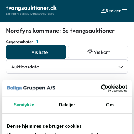
tvangsauktioner.dk
Rediger
Danmarks største tvangsauktionssite
Nordfyns kommune: Se tvangsauktioner
Søgeresultater
1
Vis liste
Vis kort
Auktionsdato
Villa
Samtykke
Detaljer
Om
Denne hjemmeside bruger cookies