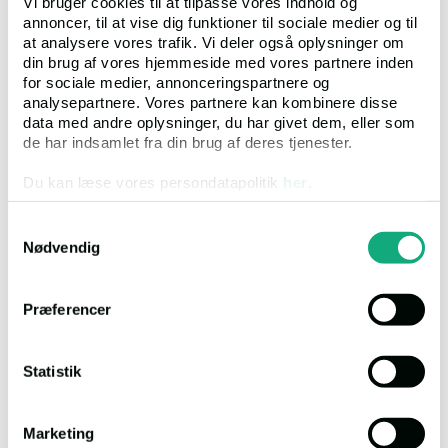
Vi bruger cookies til at tilpasse vores indhold og
annoncer, til at vise dig funktioner til sociale medier og til
Nymarksgyden 7, 5474 Veflinge
at analysere vores trafik. Vi deler også oplysninger om
din brug af vores hjemmeside med vores partnere inden
1. auktion med højeste bud:
for sociale medier, annonceringspartnere og
320.000 Kr.
analysepartnere. Vores partnere kan kombinere disse
data med andre oplysninger, du har givet dem, eller som
Salgsopstilling
de har indsamlet fra din brug af deres tjenester.
Auktion
2
Du kan læse vores persondatapolitik
her
.
Auktionsdato
18.08.2026, 10.00
Ejendomsværdi
Kr. 715.000
Samtykkevalg
Klik
2759
Nødvendig
Bolig:
107 m²
Erhverv:
0 m²
Præferencer
Grund:
6.979 m²
Statistik
Marketing