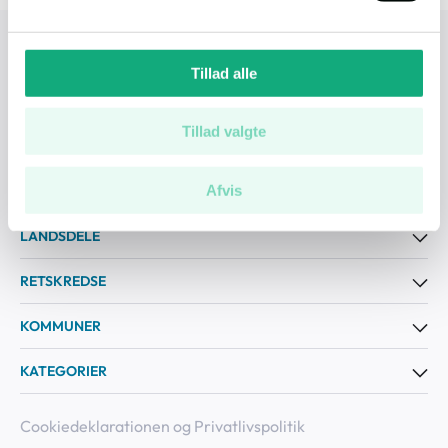
tvangsauktioner.dk
Tillad alle
Tvangsauktioner ApS - Øster Alle 48, 4. tv. (Tårn
D),
DK-2100 København Ø
Tillad valgte
Mail:
ta@tvang.dk
Tlf:
+45 33 70 70 70 (9.00-16.00)
Afvis
LANDSDELE
RETSKREDSE
KOMMUNER
KATEGORIER
Cookiedeklarationen og Privatlivspolitik