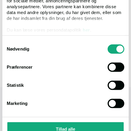
for sociale medier, annonceringspartnere og
Ups! Vi kan ikke finde nogen resultater der matcher din søgning.
analysepartnere. Vores partnere kan kombinere disse
Du kan prøve at ændre i dine kriterier, for at fremsøge andre
data med andre oplysninger, du har givet dem, eller som
ejendomme.
de har indsamlet fra din brug af deres tjenester.
Du kan læse vores persondatapolitik
her
.
Samtykkevalg
Nødvendig
Præferencer
Statistik
tvangsauktioner.dk
Marketing
Tvangsauktioner ApS - Øster Alle 48, 4. tv. (Tårn
D),
DK-2100 København Ø
Tillad alle