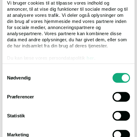
Vi bruger cookies til at tilpasse vores indhold og
annoncer, til at vise dig funktioner til sociale medier og til
at analysere vores trafik. Vi deler også oplysninger om
Frivillig auktion over Elsdyrvej 26, 7100 Vejle
din brug af vores hjemmeside med vores partnere inden
for sociale medier, annonceringspartnere og
analysepartnere. Vores partnere kan kombinere disse
Salgsopstilling
data med andre oplysninger, du har givet dem, eller som
de har indsamlet fra din brug af deres tjenester.
Auktion
1
Auktionsdato
28.08.2026, 9.00
Du kan læse vores persondatapolitik
her
.
Ejendomsværdi
Kr. 1.200.000
Klik
405
Samtykkevalg
Bolig:
141 m²
Nødvendig
Erhverv:
7 m²
Grund:
699 m²
Præferencer
Statistik
Villa
Marketing