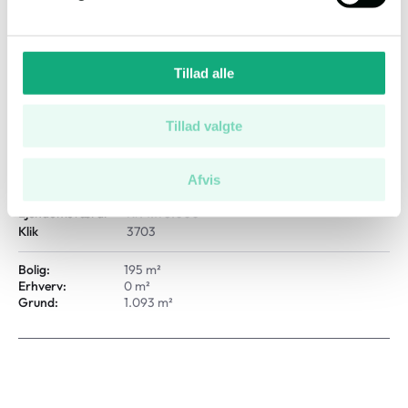
Tillad alle
Kirkegade 13, 7182 Bredsten, 7182 Bredsten
Tillad valgte
Salgsopstilling
Auktion
1
Afvis
Auktionsdato
28.08.2026, 10.20
Ejendomsværdi
Kr. 1.178.000
Klik
3703
Bolig:
195 m²
Erhverv:
0 m²
Grund:
1.093 m²