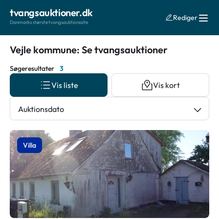
tvangsauktioner.dk
Rediger
Danmarks største tvangsauktionssite
Vejle kommune: Se tvangsauktioner
Søgeresultater
3
Vis liste
Vis kort
Auktionsdato
Villa