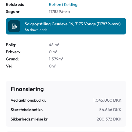
Retskreds
Retten i Kolding
Sags nr
117839/mra
Salgsopstilling Grødevej 16, 7173 Vonge (117839-mra)
86
downloads
Bolig:
48 m²
Erhverv:
0 m²
Grund:
1.379m²
Vej:
0m²
Finansiering
Ved auktionsbud kr.
1.045.000 DKK
Størstebeløbet kr.
56.646 DKK
Sikkerhedsstillelse kr.
200.372 DKK