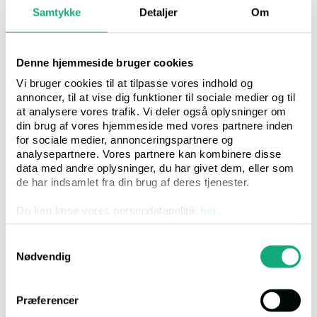
Fogedret
Samtykke
Detaljer
Om
Retten i Kolding
Denne hjemmeside bruger cookies
Kolding Åpark 11, 6000, Kolding
Vi bruger cookies til at tilpasse vores indhold og
annoncer, til at vise dig funktioner til sociale medier og til
Mail
foged.kol@domstol.dk
at analysere vores trafik. Vi deler også oplysninger om
Timer
Mandag-fredag 8.30-15.00
din brug af vores hjemmeside med vores partnere inden
for sociale medier, annonceringspartnere og
analysepartnere. Vores partnere kan kombinere disse
data med andre oplysninger, du har givet dem, eller som
Link til ejendommen
de har indsamlet fra din brug af deres tjenester.
Du kan læse vores persondatapolitik
her
.
Samtykkevalg
Nødvendig
Tinglyst areal 1379 m², heraf vej 0 m².
Præferencer
Ejendommen er ifølge BBR opført i 1890 om/tilbygget i 1987 i