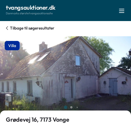
tvangsauktioner.dk
Danmarks største tvangsauktionssite
Tilbage til søgeresultater
Villa
Grødevej 16, 7173 Vonge