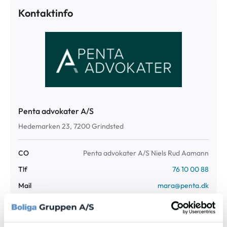
Kontaktinfo
Penta advokater A/S
Hedemarken 23, 7200 Grindsted
CO
Penta advokater A/S Niels Rud Aamann
Tlf
76 10 00 88
Mail
mara@penta.dk
Jr. nr
117839/mra