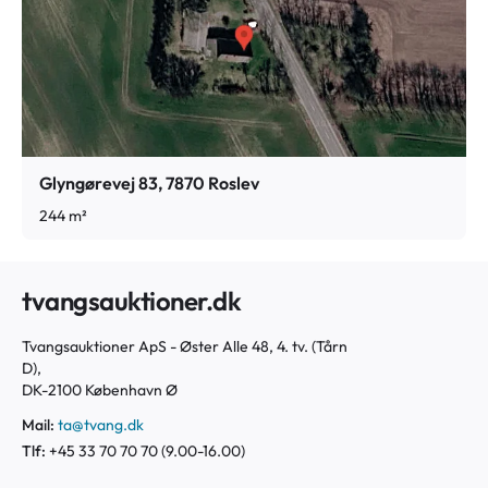
gældende love og bestemmelser er overholdt.
Glyngørevej 83, 7870 Roslev
244 m²
tvangsauktioner.dk
Tvangsauktioner ApS - Øster Alle 48, 4. tv. (Tårn
D),
DK-2100 København Ø
Mail:
ta@tvang.dk
Tlf:
+45 33 70 70 70 (9.00-16.00)