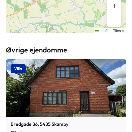
Leaflet
|
Tiles ©
Øvrige ejendomme
Villa
Bredgade 86, 5485 Skamby