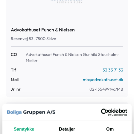
Advokathuset Funch & Nielsen
Resenvej 83, 7800 Skive
CO
Advokathuset Funch & Nielsen Gunhild Stausholm-
Møller
Tlf
33 33 71 33
Mail
mb@advokathuset.dk
Jr. nr
02-135499tva/MB
Fogedret
Retten i Holstebro
Samtykke
Detaljer
Om
Stationsvej 58, 7500, Holstebro