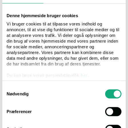
Tlf
99 68 54 00
Denne hjemmeside bruger cookies
Mail
foged.hol@domstol.dk
Vi bruger cookies til at tilpasse vores indhold og
annoncer, til at vise dig funktioner til sociale medier og til
Timer
Mandag-fredag 8.30-15.00
at analysere vores trafik. Vi deler også oplysninger om
din brug af vores hjemmeside med vores partnere inden
for sociale medier, annonceringspartnere og
Link til ejendommen
analysepartnere. Vores partnere kan kombinere disse
data med andre oplysninger, du har givet dem, eller som
de har indsamlet fra din brug af deres tjenester.
Du kan læse vores persondatapolitik
her
.
Samtykkevalg
Ejendommen kan besigtiges den 5. august 2026 kl. 14.00 efter
Nødvendig
forudgående tilmelding til Advokathuset Funch og Nielsen, tlf.
3021 4863 eller pr. mail
mb@advokathuset.dk
senest dagen før
inden kl. 12. Er der ingen tilmeldte, vil der ikke være nogen
Præferencer
fremvisning.