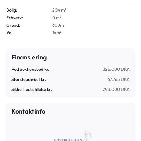
Bolig:
204 m²
Erhverv:
0 m²
Grund:
660m²
Vej:
14m²
Finansiering
Ved auktionsbud kr.
1.126.000 DKK
Størstebeløbet kr.
67.765 DKK
Sikkerhedsstillelse kr.
293.000 DKK
Kontaktinfo