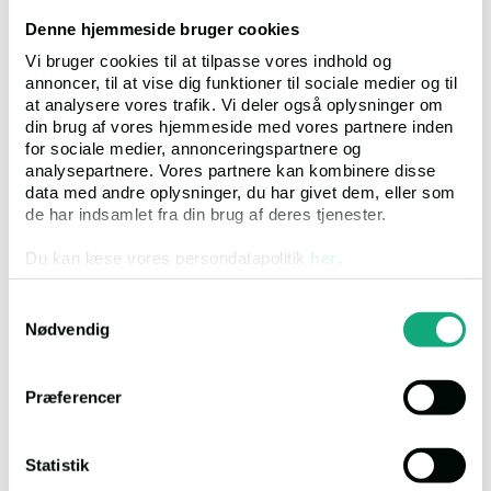
Tlf
99 68 56 00
Denne hjemmeside bruger cookies
Mail
foged.hjo@domstol.dk
Vi bruger cookies til at tilpasse vores indhold og
annoncer, til at vise dig funktioner til sociale medier og til
at analysere vores trafik. Vi deler også oplysninger om
din brug af vores hjemmeside med vores partnere inden
Link til ejendommen
for sociale medier, annonceringspartnere og
analysepartnere. Vores partnere kan kombinere disse
data med andre oplysninger, du har givet dem, eller som
de har indsamlet fra din brug af deres tjenester.
Du kan læse vores persondatapolitik
her
.
BESKRIVELSE AF EJENDOMMEN
Samtykkevalg
ASKEVEJ 2, 9940 LÆSØ
Nødvendig
Beboelsesejendom, beliggende i byzone, opført i 1900,
om-/tilbygningsår 1990. Det bebyggede areal er på 170 m², med
Præferencer
boligareal på 90 m² og indbygget garage på 80 m². Ejendommen
er opført i mursten og med tag af fibercement og metal.
Huset indeholder entre, ældre badeværelse, ældre køkken, stue,
Statistik
soveværelse samt endnu en stue/værelse med luft til luft