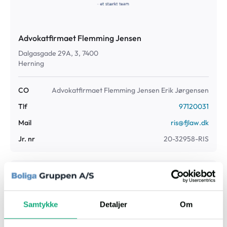
Advokatfirmaet Flemming Jensen
Dalgasgade 29A, 3, 7400
Herning
CO
Advokatfirmaet Flemming Jensen Erik Jørgensen
Tlf
97120031
Mail
ris@fjlaw.dk
Jr. nr
20-32958-RIS
Fogedret
Retten i Hjørring
Samtykke
Detaljer
Om
Sct. Knuds Park 8, 9800, Hjørring