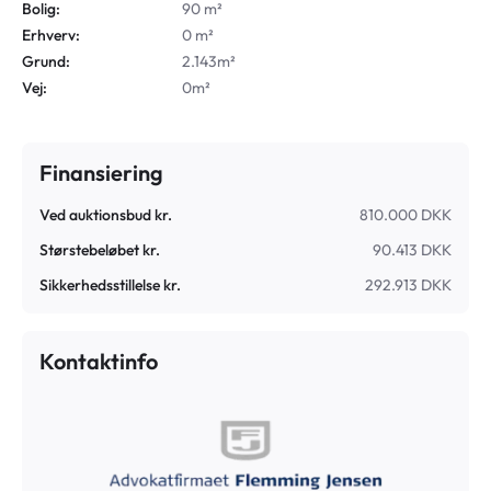
Bolig:
90 m²
Erhverv:
0 m²
Grund:
2.143m²
Vej:
0m²
Finansiering
Ved auktionsbud kr.
810.000 DKK
Størstebeløbet kr.
90.413 DKK
Sikkerhedsstillelse kr.
292.913 DKK
Kontaktinfo