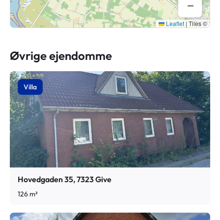
Leaflet
|
Tiles ©
Øvrige ejendomme
Villa
Hovedgaden 35, 7323 Give
126 m²