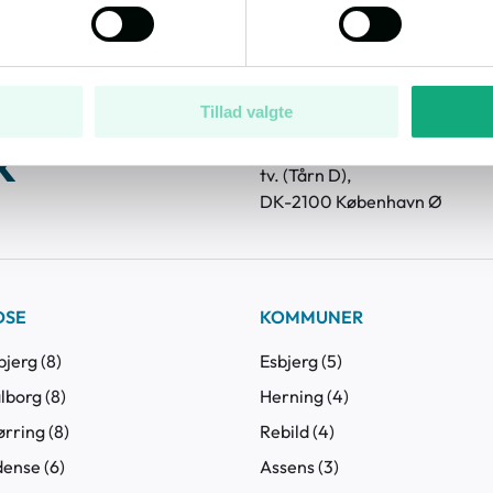
Tillad valgte
k
Tvangsauktioner ApS - Øster A
tv. (Tårn D),
DK-2100 København Ø
DSE
KOMMUNER
bjerg (8)
Esbjerg (5)
lborg (8)
Herning (4)
ørring (8)
Rebild (4)
dense (6)
Assens (3)