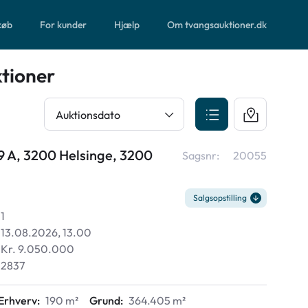
 køb
For kunder
Hjælp
Om tvangsauktioner.dk
tioner
Auktionsdato
9 A, 3200 Helsinge, 3200
Sagsnr:
20055
Salgsopstilling
1
13.08.2026, 13.00
Kr. 9.050.000
2837
Erhverv:
190 m²
Grund:
364.405 m²