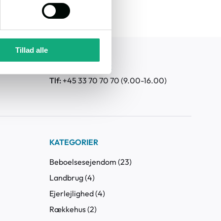
Tillad alle
lle 48, 4.
Mail:
ta@tvang.dk
Tlf:
+45 33 70 70 70 (9.00-16.00)
KATEGORIER
Beboelsesejendom (23)
Landbrug (4)
Ejerlejlighed (4)
Rækkehus (2)