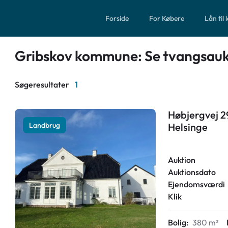
Forside
For Købere
Lån til
Gribskov kommune: Se tvangsauk
Søgeresultater
1
Høbjergvej 2
Landbrug
Helsinge
Auktion
Auktionsdato
Ejendomsværdi
Klik
Bolig:
380 m²