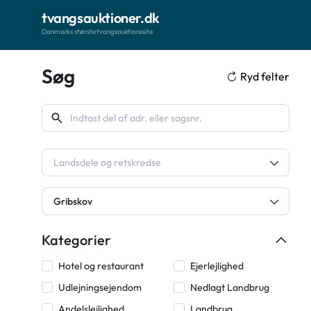
tvangsauktioner.dk
Danmarks største tvangsauktionssite
Søg
Ryd felter
Landsdele og retskredse
Gribskov
Kategorier
Hotel og restaurant
Ejerlejlighed
Udlejningsejendom
Nedlagt Landbrug
Andelslejlighed
Landbrug