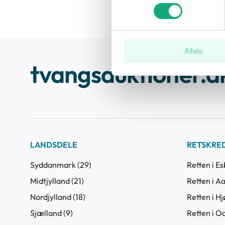
Afvis
tvangsauktioner.d
LANDSDELE
RETSKRE
Syddanmark (29)
Retten i Es
Midtjylland (21)
Retten i Aa
Nordjylland (18)
Retten i Hj
Sjælland (9)
Retten i O