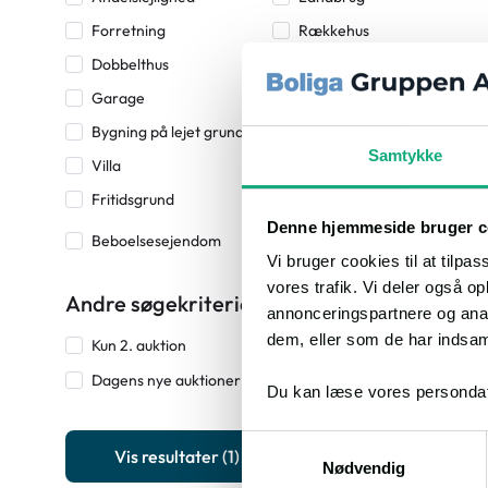
Forretning
Rækkehus
Dobbelthus
Fritidshus
Garage
Helårsgrund
Bygning på lejet grund
Ideel anpart
Samtykke
Villa
Erhverv
Fritidsgrund
Beboelses- og
erhvervsejendom
Denne hjemmeside bruger c
Beboelsesejendom
Vi bruger cookies til at tilpas
vores trafik. Vi deler også 
Andre søgekriterier
annonceringspartnere og anal
dem, eller som de har indsaml
Kun 2. auktion
Dagens nye auktioner
Du kan læse vores persondat
Samtykkevalg
Vis resultater
(1)
Nødvendig