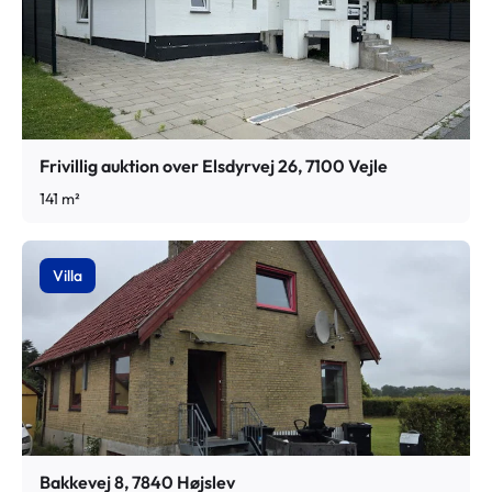
forbehold for arealerne.
Forsyning
Varme: Centralvarme med én fyringsenhed (flydende brændsel)
Vand: Privat vandforsyningsanlæg
Frivillig auktion over Elsdyrvej 26, 7100 Vejle
141 m²
Ejendommens beskrivelse er delvist baseret på offentlige
registre, som kan indeholde fejl samt en ikke sagkyndigs
besigtigelse af ejendommen, i henhold til hvilken der kan være
Villa
afvigelser i forhold til bl.a. materialer m.v. Hverken fogeden,
rekvirenten eller dennes repræsentant kan drages til ansvar for
sådanne fejl, og interesserede købere opfordres til selv at
besigtige ejendommen efter nærmere aftale med rekvirentens
repræsentant.
Det præciseres, at ovennævnte oplysninger delvis er baseret på
udskrift af BBR-registret, hvorfor der således ikke kan indestås
for oplysningernes rigtighed. Registrering af BBR skal beskrive
de faktiske forhold. Udskriften er således ikke bevis for, at
Bakkevej 8, 7840 Højslev
gældende love og bestemmelser er overholdt.