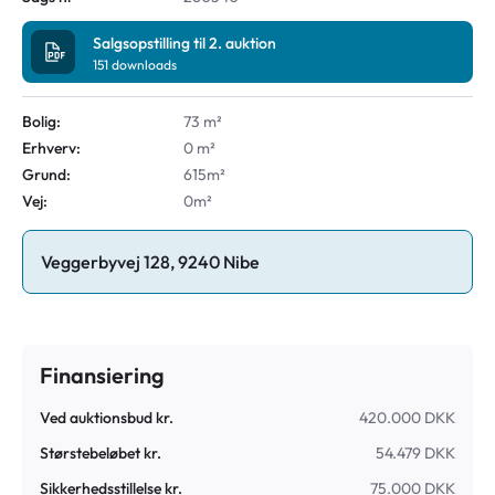
Salgsopstilling til 2. auktion
151
downloads
Bolig:
73 m²
Erhverv:
0 m²
Grund:
615m²
Vej:
0m²
Veggerbyvej 128, 9240 Nibe
Finansiering
Ved auktionsbud kr.
420.000 DKK
Størstebeløbet kr.
54.479 DKK
Sikkerhedsstillelse kr.
75.000 DKK