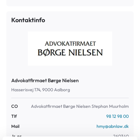
Kontaktinfo
Advokatfirmaet Børge Nielsen
Hasserisvej 174, 9000 Aalborg
CO
Advokatfirmaet Børge Nielsen Stephan Muurholm
Tlf
98 12 98 00
Mail
hmy@abnlaw.dk
Jr. nr
260340