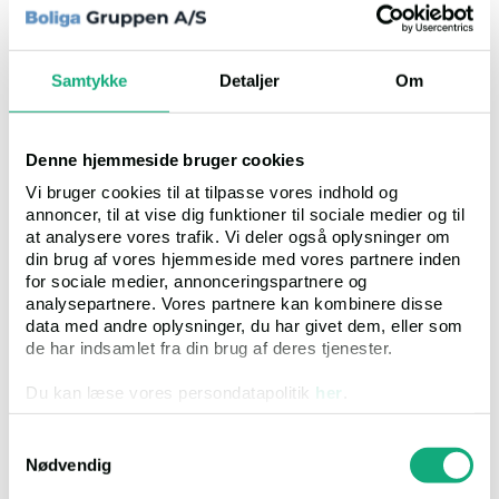
Fogedret
Samtykke
Detaljer
Om
Retten i Aalborg
Badehusvej 17, 9000, Aalborg
Denne hjemmeside bruger cookies
Vi bruger cookies til at tilpasse vores indhold og
Tlf
99 68 84 00
annoncer, til at vise dig funktioner til sociale medier og til
at analysere vores trafik. Vi deler også oplysninger om
Mail
tvang.alb@domstol.dk
din brug af vores hjemmeside med vores partnere inden
Timer
Mandag-fredag 8.30-15.00 Fogedrettens
for sociale medier, annonceringspartnere og
telefontid er fra kl. 09.00 – 12.00 Skifterettens
analysepartnere. Vores partnere kan kombinere disse
telefontid er fra kl. 09.00 – 12.00
data med andre oplysninger, du har givet dem, eller som
de har indsamlet fra din brug af deres tjenester.
Link til ejendommen
Du kan læse vores persondatapolitik
her
.
Samtykkevalg
Nødvendig