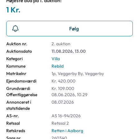
Højeste bud på 1. auktion:
1 Kr.
Følg
Auktion nr.
2. auktion
Auktionsdato
11.08.2026, 13.00
Kategori
Villa
Kommune
Rebild
Matrikelnr
1p, Veggerby By, Veggerby
Ejendomsværdi
Kr. 420.000
Grundværdi
Kr. 109.000
Offentliggørelse
08.06.2026, 10.29
Annonceret i
08.07.2026
statstidende
AS-nr.
AS 16-94/2026
Retssal
Retssal 2
Retskreds
Retten i Aalborg
Sags nr
260340