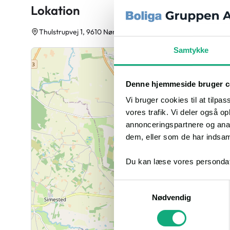
varme i form af brændeovn. Ved besigtigelsen af eje
Lokation
at der i denne er en pilleovn samt et oliefyr. Ifølge B
olietank fra 2008 på 1.330 liter af plast, der er place
Thulstrupvej 1, 9610 Nørager
Huset er i stueplan indrettet med gang, stue, køkken, 
Samtykke
På 1. sal er der værelser.
Denne hjemmeside bruger c
Bygning 2:
Vi bruger cookies til at tilpas
Garage, ukendt opførelsesår, opført i ukendt material
vores trafik. Vi deler også 
bebygget areal på 24 m².
annonceringspartnere og anal
Bygning 3:
dem, eller som de har indsaml
Udhus, ukendt opførelsesår, opført i andet materiale 
areal på 27 m².
Du kan læse vores persondat
Bygning 4:
Samtykkevalg
Carport, opført i 1992 i andet materiale med tag af p
Nødvendig
areal på 20 m².
Bygning 5: