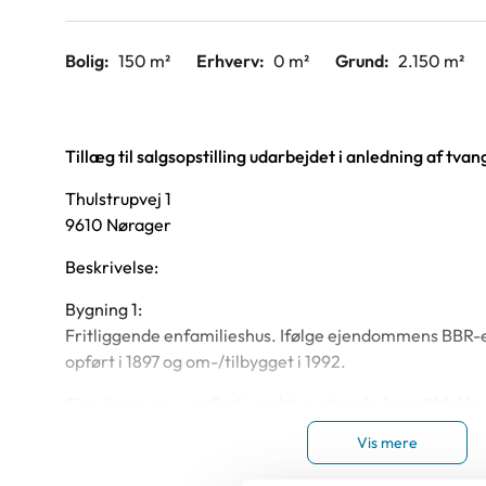
Bolig:
150 m²
Erhverv:
0 m²
Grund:
2.150 m²
Tillæg til salgsopstilling udarbejdet i anledning af t
Thulstrupvej 1
9610 Nørager
Beskrivelse:
Bygning 1:
Fritliggende enfamilieshus. Ifølge ejendommens BBR
opført i 1897 og om-/tilbygget i 1992.
Ejendommen er opført i andet materiale (granitblokke
bebygget areal på 94 m² og et samlet boligareal på 150
Vis mere
Ifølge BBR-ejermeddelelsen opvarmes ejendommen m