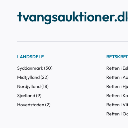
ejendommen.
tvangsauktioner.d
LANDSDELE
RETSKRE
Syddanmark (30)
Retten i Es
Midtjylland (22)
Retten i Aa
Nordjylland (18)
Retten i Hj
Sjælland (9)
Retten i Ko
Hovedstaden (2)
Retten i Vi
Retten i O