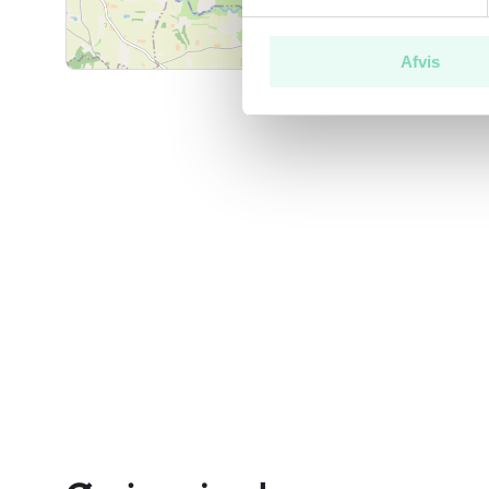
Udhus, opført i 2001, i træ med tag af plastmaterialer
med bemærkning: opbevaringsskur med terrasse.
Afvis
Ejendommen er tilmeldt hos Rebild Vand og Spildevand.
forsyningsselskaberne som forbruger.
Der er på ejendommen et solcelleanlæg opført i 2012 
henvises til vedhæftede skrivelse af 18. maj 2026 fra 
om solcelleanlægget. Køber skal selv sørge for at medde
og der henvises i denne forbindelse til Energistyrelse
herom.
Såfremt der er lukket for forsyningen til ejendommen,
omkostninger ved genåbning af auktionskøber.
Af BBR-ejermeddelelsen fremgår det, at ejendommen har
kloaksystem, samt at ejendommens vandforsyning er 
vandforsyningsanlæg. Ejendommen har egen vandborin
ejermeddelelsen vand til Bratbjergvej 17.