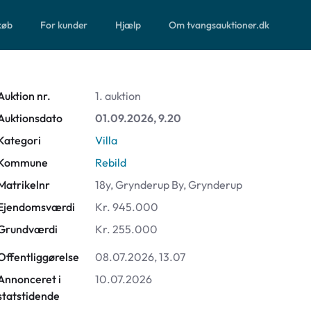
 køb
For kunder
Hjælp
Om tvangsauktioner.dk
Auktion nr.
1. auktion
Auktionsdato
01.09.2026, 9.20
Kategori
Villa
Kommune
Rebild
Matrikelnr
18y, Grynderup By, Grynderup
Ejendomsværdi
Kr. 945.000
Grundværdi
Kr. 255.000
Offentliggørelse
08.07.2026, 13.07
Annonceret i
10.07.2026
statstidende