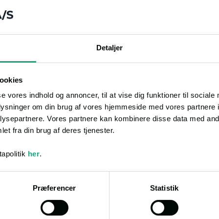
ndommen kunne det konstateres,
BR-ejermeddelelsen er der en
ret udendørs over terræn.
badeværelse m.v.
Detaljer
ookies
se vores indhold og annoncer, til at vise dig funktioner til sociale
e med tag af metal med et
oplysninger om din brug af vores hjemmeside med vores partnere i
ysepartnere. Vores partnere kan kombinere disse data med andr
et fra din brug af deres tjenester.
med tag af metal med et bebygget
apolitik
her
.
lastmaterialer med et bebygget
Præferencer
Statistik