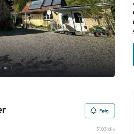
er
Følg
3103
klik