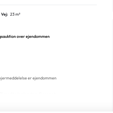
Vej:
23 m²
vangsauktion over ejendommen
-ejermeddelelse er ejendommen
?) med betontagsten. Der er et
 m².
ed elvarme samt supplerende