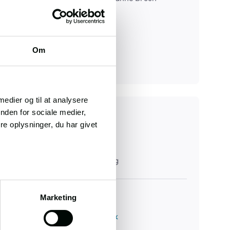
Jacobsen
Tlf
96 31 33 00
Mail
tira@advodan.dk
Om
Jr. nr
99222
 medier og til at analysere
nden for sociale medier,
Fogedret
e oplysninger, du har givet
Retten i Aalborg
Badehusvej 17, 9000, Aalborg
Tlf
99 68 84 00
Marketing
Mail
tvang.alb@domstol.dk