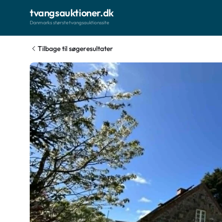
tvangsauktioner.dk
Danmarks største tvangsauktionssite
Tilbage til søgeresultater