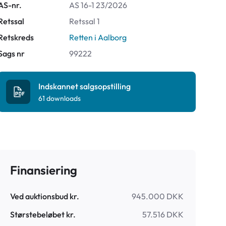
AS-nr.
AS 16-1 23/2026
Retssal
Retssal 1
Retskreds
Retten i Aalborg
Sags nr
99222
Indskannet salgsopstilling
61
downloads
Finansiering
Ved auktionsbud kr.
945.000 DKK
Størstebeløbet kr.
57.516 DKK