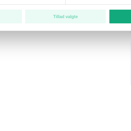
 med et bebygget areal på 5 m²,
Leaflet
|
Tiles ©
Tillad valgte
 Køber skal selv tilmelde sig
med en effekt på 3 kW. Der
Energistyrelsen med oplysninger
le ejerskifte til Energistyrelsen,
ns hjemmeside for vejledning
 afholdes eventuelle
 afløb til offentligt
ikke alment
g og leverer ifølge BBR-