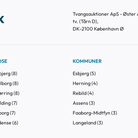
k
Tvangsauktioner ApS - Øster A
tv. (Tårn D),
DK-2100 København Ø
DSE
KOMMUNER
bjerg (8)
Esbjerg (5)
lborg (8)
Herning (4)
ørring (8)
Rebild (4)
lding (7)
Assens (3)
borg (7)
Faaborg-Midtfyn (3)
dense (6)
Langeland (3)