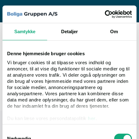
tvangsauktioner.dk
Danmarks største tvangsauktionssite
Samtykke
Detaljer
Om
Terms and conditions – Customers
Denne hjemmeside bruger cookies
Vi bruger cookies til at tilpasse vores indhold og
annoncer, til at vise dig funktioner til sociale medier og til
at analysere vores trafik. Vi deler også oplysninger om
din brug af vores hjemmeside med vores partnere inden
for sociale medier, annonceringspartnere og
analysepartnere. Vores partnere kan kombinere disse
data med andre oplysninger, du har givet dem, eller som
de har indsamlet fra din brug af deres tjenester.
Du kan læse vores persondatapolitik
her
.
tvangsauktioner.dk
Samtykkevalg
Tvangsauktioner ApS - Øster Alle 48, 4. tv. (Tårn
Nødvendig