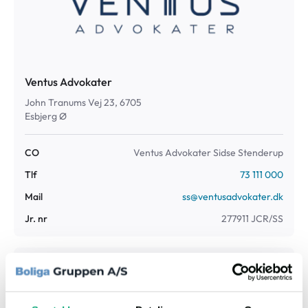
Ventus Advokater
John Tranums Vej 23, 6705
Esbjerg Ø
CO
Ventus Advokater Sidse Stenderup
Tlf
73 111 000
Mail
ss@ventusadvokater.dk
Jr. nr
277911 JCR/SS
Fogedret
Retten i Svendborg