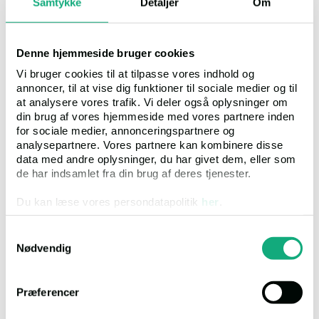
Samtykke
Detaljer
Om
Christiansvej 41, 5700,
Svendborg
Denne hjemmeside bruger cookies
Tlf
99 68 32 00
Vi bruger cookies til at tilpasse vores indhold og
Mail
foged.sve@domstol.dk
annoncer, til at vise dig funktioner til sociale medier og til
at analysere vores trafik. Vi deler også oplysninger om
Timer
Mandag-fredag 8.30-15.00
din brug af vores hjemmeside med vores partnere inden
for sociale medier, annonceringspartnere og
analysepartnere. Vores partnere kan kombinere disse
Link til ejendommen
data med andre oplysninger, du har givet dem, eller som
de har indsamlet fra din brug af deres tjenester.
Du kan læse vores persondatapolitik
her
.
Samtykkevalg
Nødvendig
BESIGTIGELSE: Der afholdes besigtigelse af ejendommen onsdag
den 5. august 2026 kl. 10:00. Tilmelding skal ske pr. e-mail til
ss@ventusadvokater.dk
senest tirsdag den 4. august 2026 kl.
Præferencer
10:00. Såfremt ingen tilmeldes, afholdes besigtigelsen ikke.