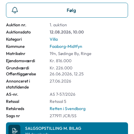
Følg
Auktion nr.
1. auktion
Auktionsdato
12.08.2026, 10.00
Kategori
Villa
Kommune
Faaborg-Midtfyn
Matrikelnr
19n, Sødinge By, Ringe
Ejendomsværdi
Kr. 816.000
Grundværdi
Kr. 226.000
Offentliggørelse
26.06.2026, 12.25
Annonceret i
27.06.2026
statstidende
AS-nr.
AS 7-57/2026
Retssal
Retssal 5
Retskreds
Retten i Svendborg
Sags nr
277911 JCR/SS
SALGSOPSTILLING M. BILAG